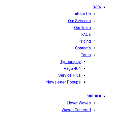
Pages
About Us
Our Services
Our Team
FAQs
Pricing
Contacts
Tools
Typography
404 Page
Service Plus
Newsletter Popups
Portfolio
Hover Waves
Waves Centered