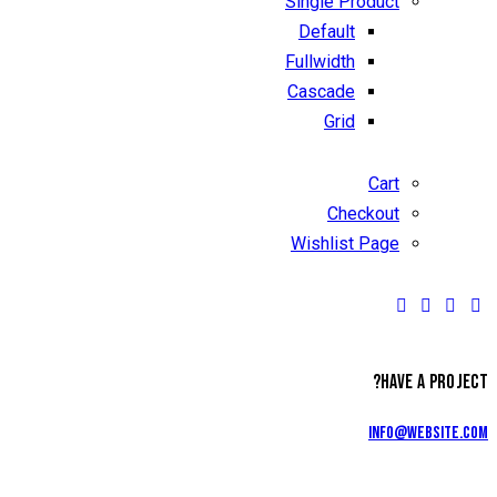
Single Product
Default
Fullwidth
Cascade
Grid
Cart
Checkout
Wishlist Page
HAVE A PROJECT?
info@website.com