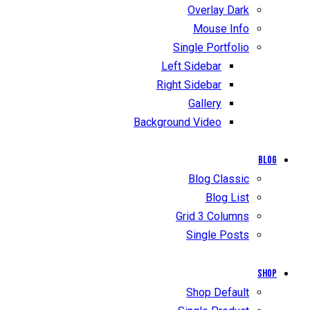
Overlay Dark
Mouse Info
Single Portfolio
Left Sidebar
Right Sidebar
Gallery
Background Video
Blog
Blog Classic
Blog List
Grid 3 Columns
Single Posts
Shop
Shop Default